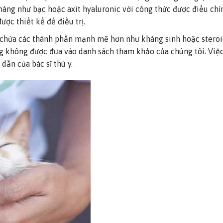
ng như bạc hoặc axit hyaluronic với công thức được điều chỉ
ợc thiết kế để điều trị.
chứa các thành phần mạnh mẽ hơn như kháng sinh hoặc steroid
ng không được đưa vào danh sách tham khảo của chúng tôi. Việ
Nekko
Kit Cat
dẫn của bác sĩ thú y.
Pate Mèo Dạng Sốt Nekko Gravy 70g
Pate TƯƠI The Pet 
Biếng Ăn (1kg) – Sh
Original
Current
216.000
₫
180.000
₫
price
price
Original
216.000
₫
180.000
₫
was:
is:
price
216.000 ₫.
180.000 ₫.
was:
216.000 ₫.