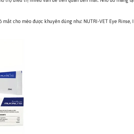
ỗ trợ điều trị nhiều vấn đề liên quan đến mắt. Nhờ đó mang lạ
hỏ mắt cho mèo được khuyên dùng như: NUTRI-VET Eye Rinse, 