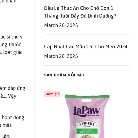
ịch nhãn
Đâu Là Thức Ăn Cho Chó Con 1
Tháng Tuổi Đầy Đủ Dinh Dưỡng?
March 20, 2025
c sĩ thú y
dụng thuốc
Cập Nhật Các Mẫu Cát Cho Mèo 2024
 loét giác
March 20, 2025
SẢN PHẨM NỔI BẬT
hằm đáp ứng
Giàm giá
hế,… Vậy
Add to
Add to
wishlist
wishlist
, hoạt động
a mắt.
 lần.