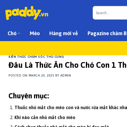
Skip
Search
to
for:
content
Chó
Mèo
Hàng mới về
Pagazine chăm B
KIẾN THỨC CHĂM SÓC THÚ CƯNG
Đâu Là Thức Ăn Cho Chó Con 1 T
POSTED ON
MARCH 20, 2025
BY
ADMIN
Chuyên mục:
Thuốc nhỏ mắt cho mèo con và nước rửa mắt khác nha
Khi nào cần nhỏ mắt cho mèo