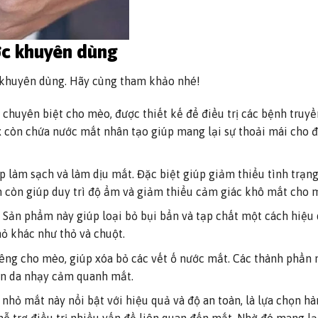
ợc khuyên dùng
c khuyên dùng. Hãy cùng tham khảo nhé!
chuyên biệt cho mèo, được thiết kế để điều trị các bệnh truy
 còn chứa nước mắt nhân tạo giúp mang lại sự thoải mái cho 
úp làm sạch và làm dịu mắt. Đặc biệt giúp giảm thiểu tình trạ
n còn giúp duy trì độ ẩm và giảm thiểu cảm giác khô mắt cho 
 Sản phẩm này giúp loại bỏ bụi bẩn và tạp chất một cách hiệu 
ỏ khác như thỏ và chuột.
iêng cho mèo, giúp xóa bỏ các vết ố nước mắt. Các thành phần
àn da nhạy cảm quanh mắt.
 nhỏ mắt này nổi bật với hiệu quả và độ an toàn, là lựa chọn h