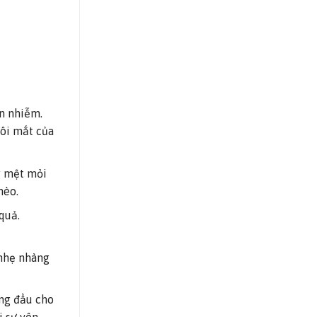
ền nhiễm.
đôi mắt của
ng mệt mỏi
mèo.
quả.
 nhẹ nhàng
àng đầu cho