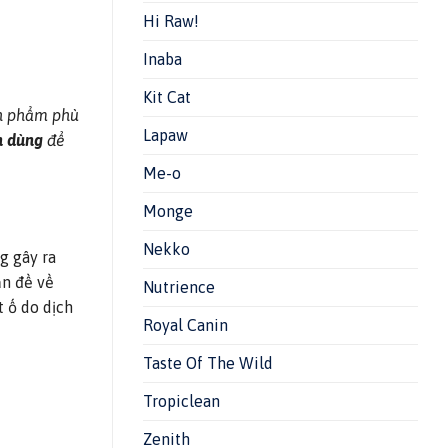
Hi Raw!
Inaba
Kit Cat
ản phẩm phù
Lapaw
n dùng
để
Me-o
Monge
Nekko
g gây ra
ấn đề về
Nutrience
 ố do dịch
Royal Canin
Taste Of The Wild
Tropiclean
Zenith