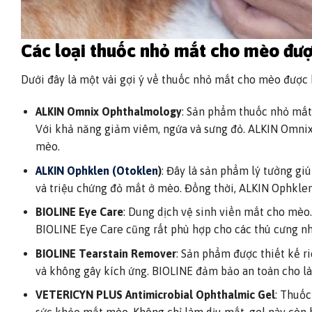
Các loại thuốc nhỏ mắt cho mèo đư
Dưới đây là một vài gợi ý về thuốc nhỏ mắt cho mèo đượ
ALKIN Omnix Ophthalmology
: Sản phẩm thuốc nhỏ mắt 
Với khả năng giảm viêm, ngứa và sưng đỏ. ALKIN Omnix
mèo.
ALKIN Ophklen (Otoklen
)
: Đây là sản phẩm lý tưởng gi
và triệu chứng đỏ mắt ở mèo. Đồng thời, ALKIN Ophkle
BIOLINE Eye Care
: Dung dịch vệ sinh viền mắt cho mèo.
BIOLINE Eye Care cũng rất phù hợp cho các thú cưng nh
BIOLINE Tearstain Remover
: Sản phẩm được thiết kế r
và không gây kích ứng. BIOLINE đảm bảo an toàn cho l
VETERICYN PLUS Antimicrobial Ophthalmic Gel
: Thuốc