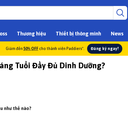
oss
Thương hiệu
Thiết bị thông minh
News
Đăng ký ngay!
Giảm đến
50% OFF
cho thành viên Paddiers*.
háng Tuổi Đầy Đủ Dinh Dưỡng?
u như thế nào?