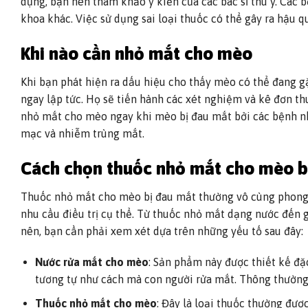
dụng, bạn nên tham khảo ý kiến của các bác sĩ thú ý. Các
khoa khác. Việc sử dụng sai loại thuốc có thể gây ra hậu qu
Khi nào cần nhỏ mắt cho mèo
Khi bạn phát hiện ra dấu hiệu cho thấy mèo có thể đang g
ngay lập tức. Họ sẽ tiến hành các xét nghiệm và kê đơn thu
nhỏ mắt cho mèo ngay khi mèo bị đau mắt bởi các bệnh như
mạc và nhiễm trùng mắt.
Cách chọn thuốc nhỏ mắt cho mèo b
Thuốc nhỏ mắt cho mèo bị đau mắt thường vô cùng phong 
Giàm giá
nhu cầu điều trị cụ thể. Từ thuốc nhỏ mắt dạng nước đến 
Add to
Add to
nên, bạn cần phải xem xét dựa trên những yếu tố sau đây:
wishlist
wishlist
Nước rửa mắt cho mèo
: Sản phẩm này được thiết kế đặ
tương tự như cách mà con người rửa mắt. Thông thường
Thuốc nhỏ mắt cho mèo
: Đây là loại thuốc thường đượ