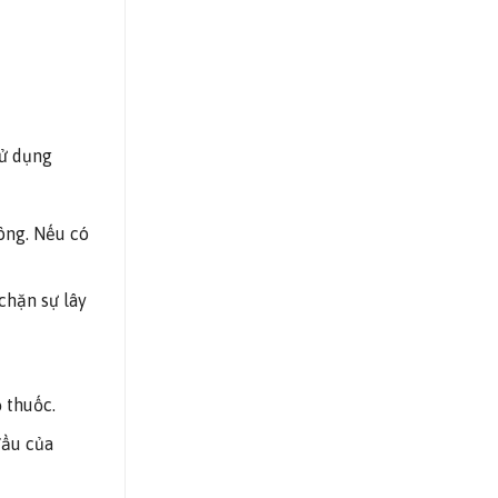
sử dụng
ông. Nếu có
chặn sự lây
 thuốc.
đầu của