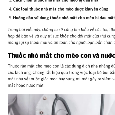
Cách chọn thuốc nhỏ mắt cho mèo bị đau mắt
Các loại thuốc nhỏ mắt cho mèo được khuyên dùng
Hướng dẫn sử dụng thuốc nhỏ mắt cho mèo bị đau mắt
Trong bài viết này, chúng ta sẽ cùng tìm hiểu về các loạ
hợp để bảo vệ và duy trì sức khỏe cho đôi mắt của thú c
mang lại sự thoải mái và an toàn cho người bạn bốn chân 
Thuốc nhỏ mắt cho mèo con và nước
Thuốc rửa mắt cho mèo con là các dung dịch nhẹ nhàng d
các kích ứng. Chúng rất hiệu quả trong việc loại bỏ bụi b
mắt như vết xước giác mạc hay sưng mí mắt gây ra viêm và
mắt hoặc nước mắt.