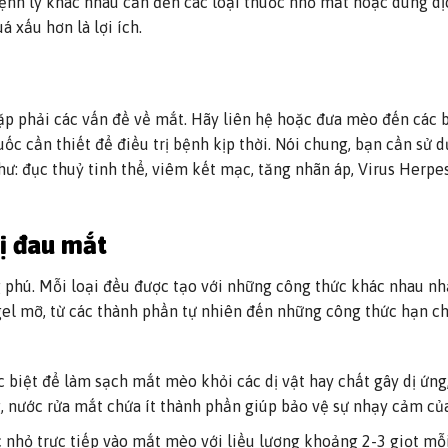
 bệnh lý khác nhau cần đến các loại thuốc nhỏ mắt hoặc dung d
á xấu hơn là lợi ích.
ặp phải các vấn đề về mắt. Hãy liên hệ hoặc đưa mèo đến các bá
ốc cần thiết để điều trị bệnh kịp thời. Nói chung, bạn cần sử 
: đục thuỷ tinh thể, viêm kết mạc, tăng nhãn áp, Virus Herpes,
ị đau mắt
phú. Mỗi loại đều được tạo với những công thức khác nhau n
Giàm giá
Giàm giá
gel mỡ, từ các thành phần tự nhiên đến những công thức hạn c
Add to
wishlist
c biệt để làm sạch mắt mèo khỏi các dị vật hay chất gây dị ứng
, nước rửa mắt chứa ít thành phần giúp bảo vệ sự nhạy cảm củ
c nhỏ trực tiếp vào mắt mèo với liều lượng khoảng 2-3 giọt mỗi