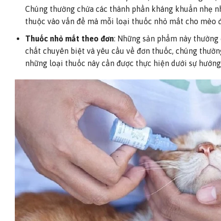
Chúng thường chứa các thành phần kháng khuẩn nhẹ nhà
thuộc vào vấn đề mà mỗi loại thuốc nhỏ mắt cho mèo đư
Thuốc nhỏ mắt theo đơn
: Những sản phẩm này thường 
chất chuyên biệt và yêu cầu về đơn thuốc, chúng thườ
Zenith
những loại thuốc này cần được thực hiện dưới sự hướng 
m Real Fish – Lon
Pate Mèo Wanpy Súp Thịt Tươi 80g
Original
Current
216.000
₫
180.000
₫
price
price
Current
0
₫
was:
is:
price
216.000 ₫.
180.000 ₫.
is:
₫.
180.000 ₫.