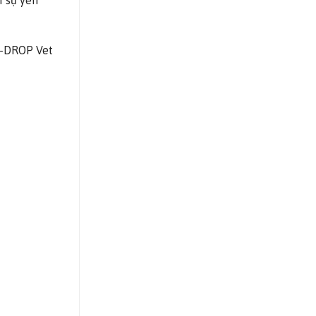
i sự yên
I-DROP Vet