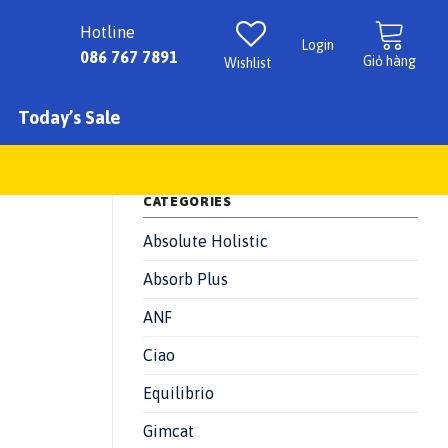
Hotline
Login
086 767 7891
Giỏ hàng
Wishlist
Today’s Sale
CATEGORIES
Absolute Holistic
Absorb Plus
ANF
Ciao
Equilibrio
Gimcat