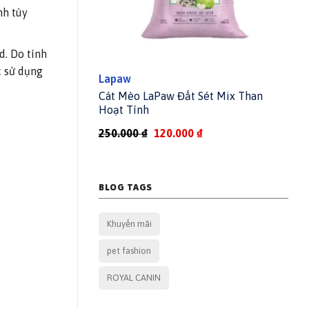
nh tùy
. Do tính
c sử dụng
Lapaw
Cho Chó Mèo
Cát Mèo LaPaw Đất Sét Mix Than
ip Now/Grab 2H
Hoạt Tính
Current
Original
Current
250.000
₫
120.000
₫
price
price
price
is:
was:
is:
180.000 ₫.
250.000 ₫.
120.000 ₫.
BLOG TAGS
Khuyến mãi
pet fashion
ROYAL CANIN