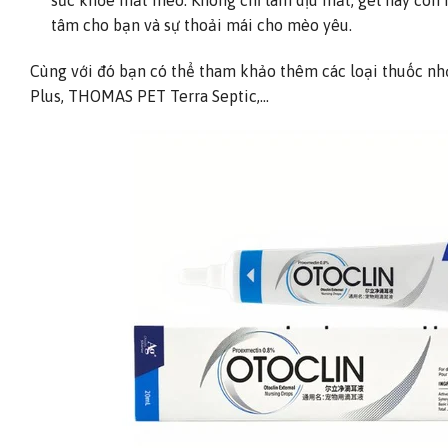
sức khỏe mắt mèo. Không chỉ làm dịu mắt, gel này còn h
tâm cho bạn và sự thoải mái cho mèo yêu.
Cùng với đó bạn có thể tham khảo thêm các loại thuốc n
Plus, THOMAS PET Terra Septic,…