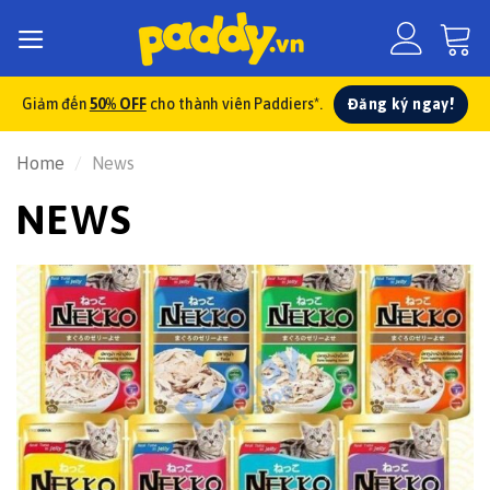
Skip
to
content
Đăng ký ngay!
Giảm đến
50% OFF
cho thành viên Paddiers*.
Home
/
News
NEWS