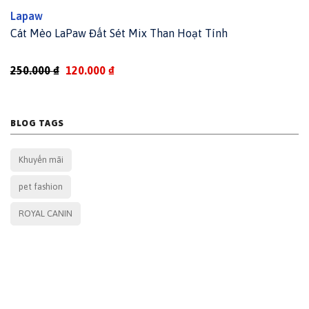
Lapaw
Cát Mèo LaPaw Đất Sét Mix Than Hoạt Tính
Original
Current
250.000
₫
120.000
₫
price
price
was:
is:
250.000 ₫.
120.000 ₫.
BLOG TAGS
Khuyến mãi
pet fashion
ROYAL CANIN